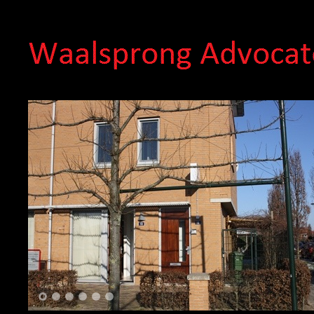
1
2
3
4
5
6